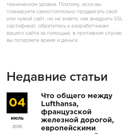
техническом уровне. Поэтому, если вы
планируете самостоятельно продвигать свой
или чужой сайт, но не знаете, как внедрить SSL
сертификат, обратитесь к разработчикам
вашего сайта за помощью, в противном случае,
вы потеряете время и деньги.
Недавние статьи
Что общего между
04
Lufthansa,
французской
июль
железной дорогой,
2018
европейскими