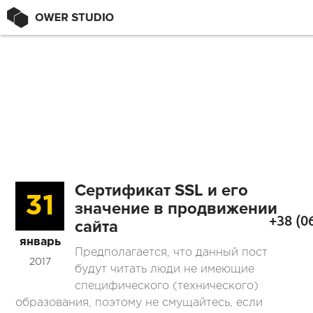
Сертификат SSL и его
31
значение в продвижении
+38 (0
сайта
январь
Предполагается, что данный пост
2017
будут читать люди не имеющие
специфического (технического)
образования, поэтому не смущайтесь, если